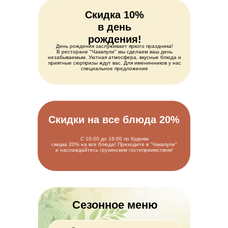
Скидка 10%
в день
рождения!
День рождения заслуживает яркого праздника!
В ресторане "Чакапули" мы сделаем ваш день
незабываемым. Уютная атмосфера, вкусные блюда и
приятные сюрпризы ждут вас. Для именинников у нас
специальное предложение
Скидки на все блюда 20%
С 10:00 до 16:00 по будням
скидка 20% на все блюда! Приходите в "Чакапули"
и наслаждайтесь грузинским гостеприимством!
Сезонное меню