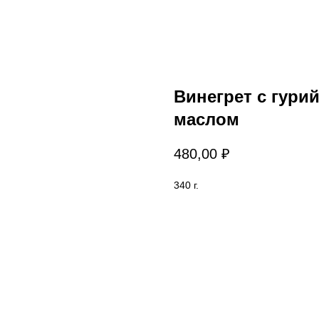
Винегрет с гури
маслом
480,00
₽
340 г.