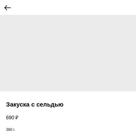
Закуска с сельдью
690
₽
380 г.