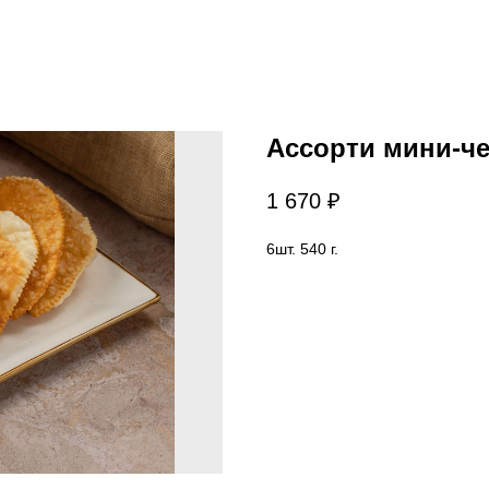
Ассорти мини-ч
1 670
₽
6шт. 540 г.