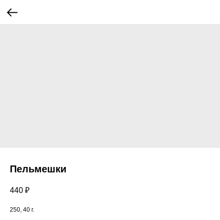
Пельмешки
440
₽
250, 40 г.