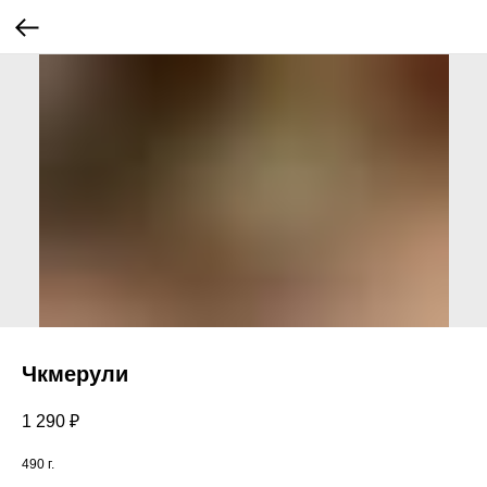
Чкмерули
1 290
₽
490 г.