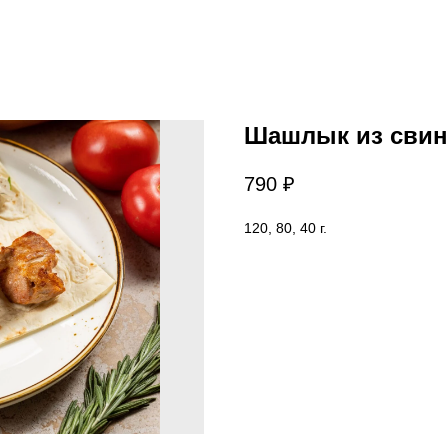
Шашлык из сви
790
₽
120, 80, 40 г.