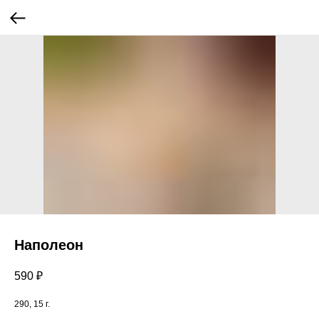
Наполеон
590
₽
290, 15 г.