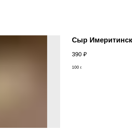
Сыр Имеритинс
390
₽
100 г.