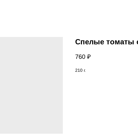
Спелые томаты 
760
₽
210 г.