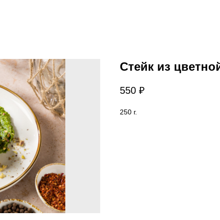
Стейк из цветно
550
₽
250 г.