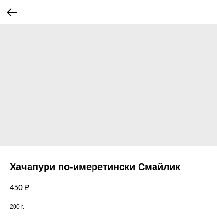
Хачапури по-имеретински Смайлик
450
₽
200 г.