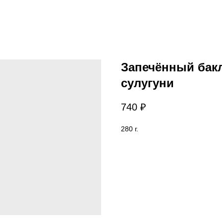
Запечённый бак
сулугуни
740
₽
280 г.