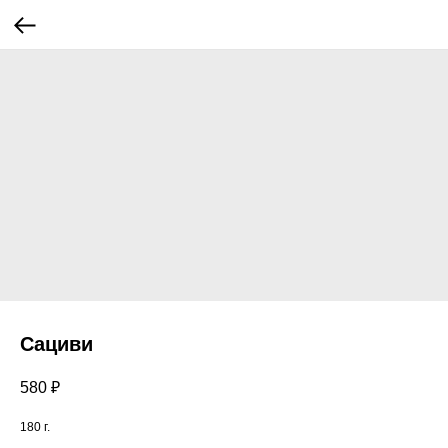
Сациви
580
₽
180 г.