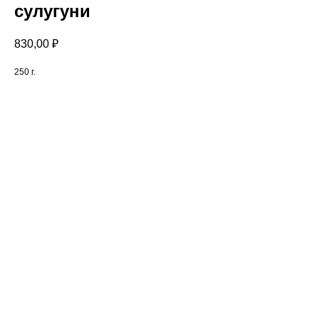
сулугуни
830,00
₽
250 г.