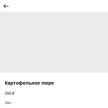
Картофельное пюре
350
₽
150 г.