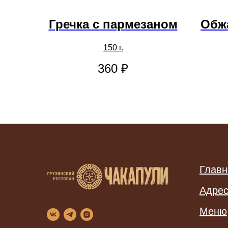
Гречка с пармезаном
Обж
150 г.
360
₽
Главн
Адре
Меню