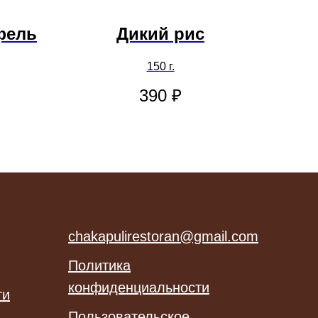
фель
Дикий рис
150 г.
390
₽
chakapulirestoran@gmail.com
Политика
конфиденциальности
ти
Пользовательское