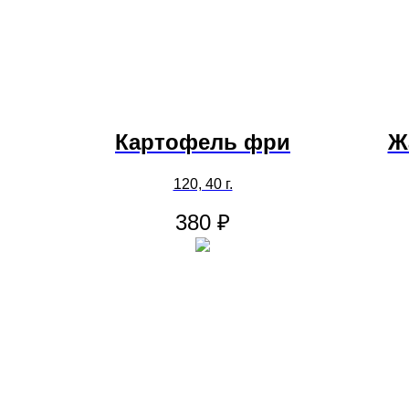
Картофель фри
Ж
120, 40 г.
380
₽