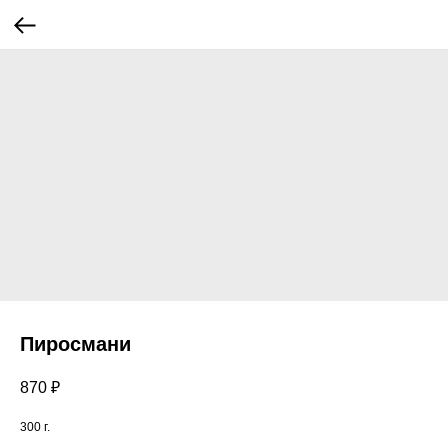
Пиросмани
870
₽
300 г.