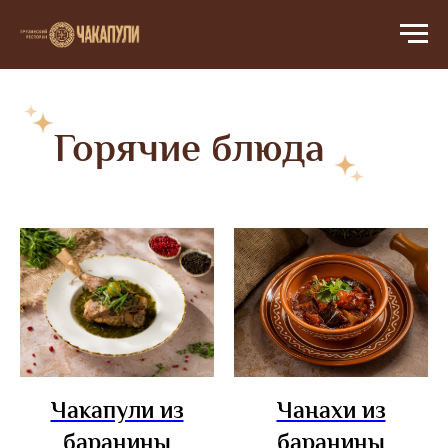
← Назад
Горячие блюда
Чакапули из
Чанахи из
баранины
баранины