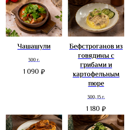
Чашашули
Бефстроганов из
говядины с
300 г.
грибами и
1 090
₽
картофельным
пюре
300, 15 г.
1 180
₽