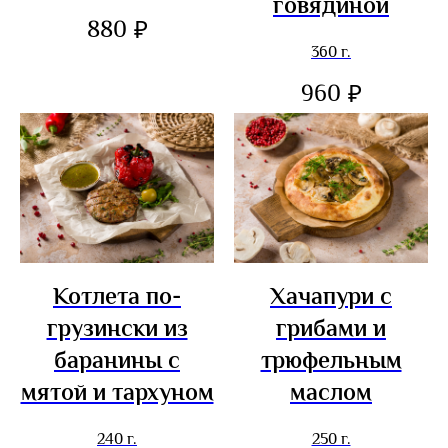
говядиной
880
₽
360 г.
960
₽
Котлета по-
Хачапури с
грузински из
грибами и
баранины с
трюфельным
мятой и тархуном
маслом
240 г.
250 г.