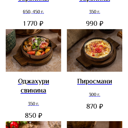
650, 450 г.
350 г.
1 770
990
₽
₽
Оджахури
Пиросмани
свинина
300 г.
350 г.
870
₽
850
₽