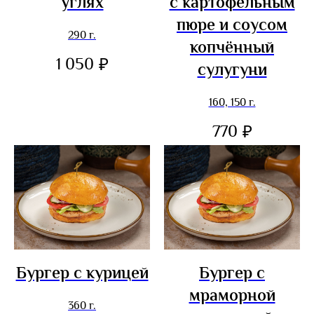
углях
с картофельным
пюре и соусом
290 г.
копчённый
1 050
₽
сулугуни
160, 150 г.
770
₽
Бургер с курицей
Бургер с
мраморной
360 г.