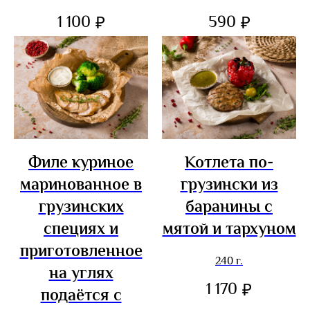
1 100
590
₽
₽
Филе куриное
Котлета по-
маринованное в
грузински из
грузинских
баранины с
специях и
мятой и тархуном
приготовленное
240 г.
на углях
1 170
₽
подаётся с