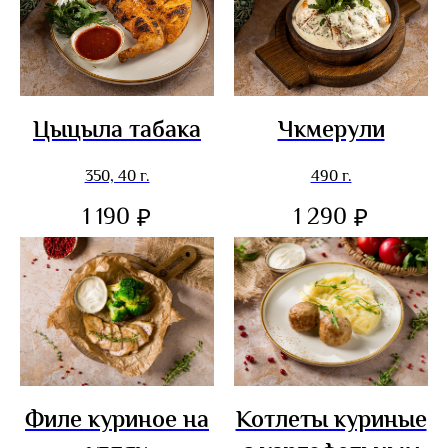
Цыцыла табака
Чкмерули
350, 40 г.
490 г.
1 190
1 290
₽
₽
Филе куриное на
Котлеты куриные