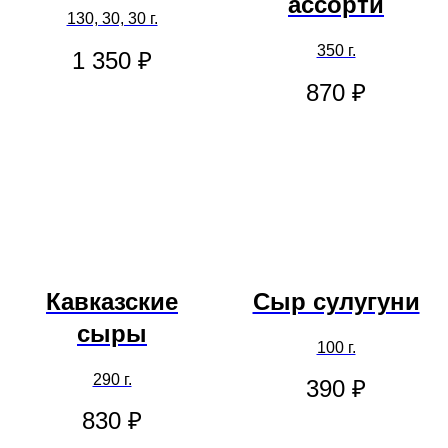
ассорти
130, 30, 30 г.
350 г.
1 350
₽
870
₽
Кавказские
Сыр сулугуни
сыры
100 г.
290 г.
390
₽
830
₽