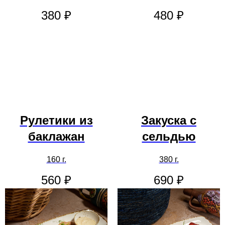
380
₽
480
₽
Рулетики из
Закуска с
баклажан
сельдью
160 г.
380 г.
560
₽
690
₽