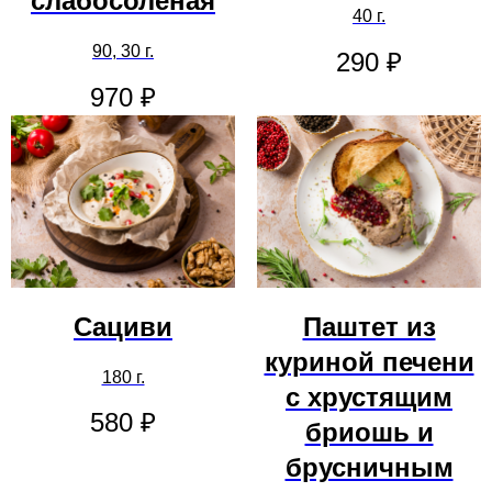
слабосолёная
40 г.
90, 30 г.
290
₽
970
₽
Сациви
Паштет из
куриной печени
180 г.
с хрустящим
580
₽
бриошь и
брусничным