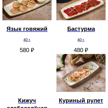
Язык говяжий
Бастурма
40 г.
40 г.
580
₽
480
₽
Кижуч
Куриный рулет