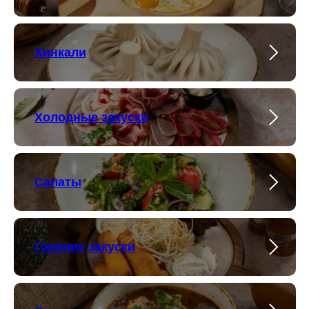
Хинкали
Холодные закуски
Салаты
Горячие закуски